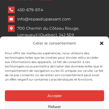
450-679-5114
info@repasdupassant.com
700 Chemin du Côteau Rouge,
Longueuil (Québec), J4J 5E9
Gérer le consentement
HEURES D’OUVERTURE
Pour offrir les meilleures expériences, nous utilisons des
technologies telles que les cookies pour stocker et/ou accéder
aux informations des appareils. Le fait de consentir à ces
Lundi 09:30 – 16:00
technologies nous permettra de traiter des données telles que le
Mardi 09:30 – 16:00
comportement de navigation ou les ID uniques sur ce site. Le fait
de ne pas consentir ou de retirer son consentement peut avoir
Mercredi 09:30 – 16:00
un effet négatif sur certaines caractéristiques et fonctions.
Jeudi 09:30 – 16:00
Vendredi 09:30 – 16:00
Accepter
Refuser